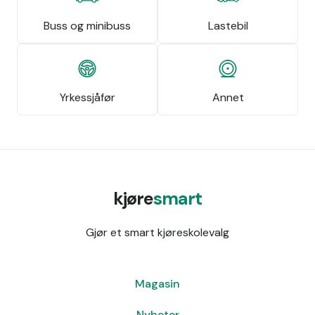
Buss og minibuss
Lastebil
Yrkessjåfør
Annet
kjøre
smart
Gjør et smart kjøreskolevalg
Magasin
Nyheter