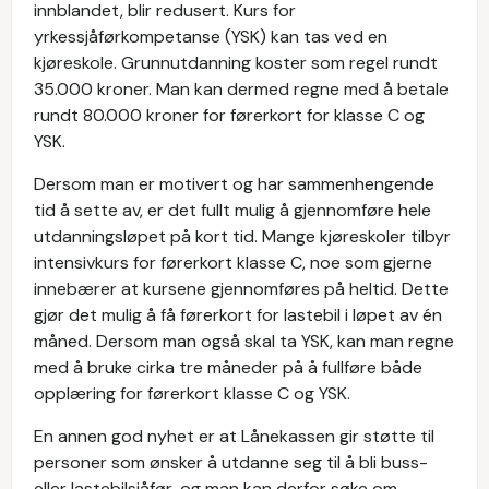
innblandet, blir redusert. Kurs for
yrkessjåførkompetanse (YSK) kan tas ved en
kjøreskole. Grunnutdanning koster som regel rundt
35.000 kroner. Man kan dermed regne med å betale
rundt 80.000 kroner for førerkort for klasse C og
YSK.
Dersom man er motivert og har sammenhengende
tid å sette av, er det fullt mulig å gjennomføre hele
utdanningsløpet på kort tid. Mange kjøreskoler tilbyr
intensivkurs for førerkort klasse C, noe som gjerne
innebærer at kursene gjennomføres på heltid. Dette
gjør det mulig å få førerkort for lastebil i løpet av én
måned. Dersom man også skal ta YSK, kan man regne
med å bruke cirka tre måneder på å fullføre både
opplæring for førerkort klasse C og YSK.
En annen god nyhet er at Lånekassen gir støtte til
personer som ønsker å utdanne seg til å bli buss-
eller lastebilsjåfør, og man kan derfor søke om