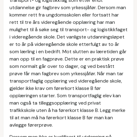
transport- og logistikkfag som etter endt
utdannelse gir fagbrev som yrkessjåfør. Dersom man
kommer rett fra ungdomsskolen eller fortsatt har
rett til tre års videregående opplæring har man
mulighet til å søke seg til transport- og logistikkfaget
i videregående skole. Det vanligste utdanningsløpet
er to år på videregående skole etterfulgt av to år
som lærling i en bedrift. Mot slutten av læretiden går
man opp til en fagprøve. Dette er en praktisk prøve
som normalt går over to dager, og ved bestått
prøve får man fagbrev som yrkessjåfør. Når man tar
transportfaglig opplæring ved videregående skole,
gjelder ikke krav om førerkort klasse B før
opplæringen starter. Som transportfaglig elev kan
man også ta tilleggsopplæring ved privat
trafikkskole uten å ha førerkort klasse B. Legg merke
til at man må ha førerkort klasse B før man kan
avlegge førerprøve.
Dersom man ikke er kvalifisert til utdanning på