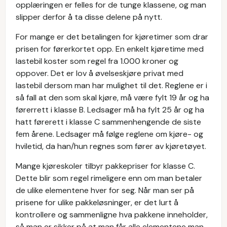
opplæringen er felles for de tunge klassene, og man
slipper derfor å ta disse delene på nytt.
For mange er det betalingen for kjøretimer som drar
prisen for førerkortet opp. En enkelt kjøretime med
lastebil koster som regel fra 1.000 kroner og
oppover. Det er lov å øvelseskjøre privat med
lastebil dersom man har mulighet til det. Reglene er i
så fall at den som skal kjøre, må være fylt 19 år og ha
førerrett i klasse B. Ledsager må ha fylt 25 år og ha
hatt førerett i klasse C sammenhengende de siste
fem årene. Ledsager må følge reglene om kjøre- og
hviletid, da han/hun regnes som fører av kjøretøyet.
Mange kjøreskoler tilbyr pakkepriser for klasse C.
Dette blir som regel rimeligere enn om man betaler
de ulike elementene hver for seg. Når man ser på
prisene for ulike pakkeløsninger, er det lurt å
kontrollere og sammenligne hva pakkene inneholder,
så man er sikker på at man får alle elementene man