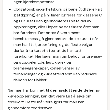
egen kjørekompetanse.
Obligatorisk sikkerhetskurs på bane (tidligere kalt
glattkjøring) er på ni timer og felles for klassene C
og D. Kurset kan gjennomføres i siste del av
opplæringen, eller i løpet av det første året man
har førerkort. Det antas å være mest
hensiktsmessig å gjennomføre dette kurset når
man har litt kjøreerfaring, og de fleste velger
derfor å ta kurset etter at de har tatt
førerkortet. Her lærer man om behov for bremse-
og stoppelengde, last, kjøre- og
bremseegenskaper, konsekvenser av
feilhandlinger og kjøreatferd som kan redusere
risikoen for ulykker
Når man har kommet til
den avsluttende delen
av
kjøreopplæringen, kan det være lurt å søke om
førerkort. Dette må være gjort før man kan
gjennomføre teoriprøven.