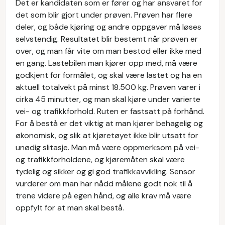
Det er kandidaten som er fører og har ansvaret for
det som blir gjort under prøven. Prøven har flere
deler, og både kjøring og andre oppgaver må løses
selvstendig. Resultatet blir bestemt når prøven er
over, og man får vite om man bestod eller ikke med
en gang. Lastebilen man kjører opp med, må være
godkjent for formålet, og skal være lastet og ha en
aktuell totalvekt på minst 18.500 kg. Prøven varer i
cirka 45 minutter, og man skal kjøre under varierte
vei- og trafikkforhold. Ruten er fastsatt på forhånd.
For å bestå er det viktig at man kjører behagelig og
økonomisk, og slik at kjøretøyet ikke blir utsatt for
unødig slitasje. Man må være oppmerksom på vei-
og trafikkforholdene, og kjøremåten skal være
tydelig og sikker og gi god trafikkavvikling. Sensor
vurderer om man har nådd målene godt nok til å
trene videre på egen hånd, og alle krav må være
oppfylt for at man skal bestå.