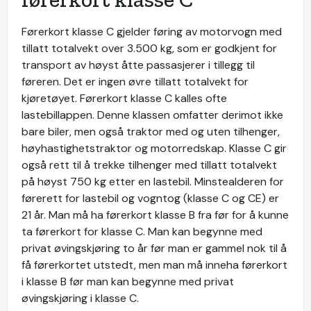
Førerkort klasse C gjelder føring av motorvogn med
tillatt totalvekt over 3.500 kg, som er godkjent for
transport av høyst åtte passasjerer i tillegg til
føreren. Det er ingen øvre tillatt totalvekt for
kjøretøyet. Førerkort klasse C kalles ofte
lastebillappen. Denne klassen omfatter derimot ikke
bare biler, men også traktor med og uten tilhenger,
høyhastighetstraktor og motorredskap. Klasse C gir
også rett til å trekke tilhenger med tillatt totalvekt
på høyst 750 kg etter en lastebil. Minstealderen for
førerett for lastebil og vogntog (klasse C og CE) er
21 år. Man må ha førerkort klasse B fra før for å kunne
ta førerkort for klasse C. Man kan begynne med
privat øvingskjøring to år før man er gammel nok til å
få førerkortet utstedt, men man må inneha førerkort
i klasse B før man kan begynne med privat
øvingskjøring i klasse C.