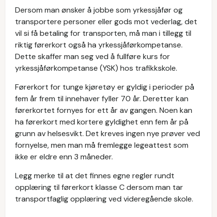
Dersom man ønsker å jobbe som yrkessjåfør og
transportere personer eller gods mot vederlag, det
vil si få betaling for transporten, må man i tillegg til
riktig førerkort også ha yrkessjåførkompetanse.
Dette skaffer man seg ved å fullføre kurs for
yrkessjåførkompetanse (YSK) hos trafikkskole.
Førerkort for tunge kjøretøy er gyldig i perioder på
fem år frem til innehaver fyller 70 år. Deretter kan
førerkortet fornyes for ett år av gangen. Noen kan
ha førerkort med kortere gyldighet enn fem år på
grunn av helsesvikt. Det kreves ingen nye prøver ved
fornyelse, men man må fremlegge legeattest som
ikke er eldre enn 3 måneder.
Legg merke til at det finnes egne regler rundt
opplæring til førerkort klasse C dersom man tar
transportfaglig opplæring ved videregående skole.