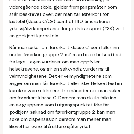
videregående skole, gjelder fremgangsmåten som
står beskrevet over, der man tar førerkort for
lastebil (klasse C/CE) samt et 140 timers kurs i
yrkessjåførkompetanse for godstransport (YSK) ved
en godkjent kjøreskole.
Når man søker om førerkort klasse C, som faller inn
under førerkortgruppe 2, må man ha en helseattest
fra lege. Legen vurderer om man oppfyller
helsekravene, og gir en sakkyndig vurdering til
veimyndighetene. Det er veimyndighetene som
avgjør om man får førerkort eller ikke. Helseattesten
kan ikke være eldre enn tre måneder når man søker
om førerkort klasse C. Dersom man skulle falle inn i
en av gruppene som i utgangspunktet ikke får
godkjent søknad om førerkortgruppe 2, kan man
søke om dispensasjon dersom man mener man
likevel har evne til å utføre sjåføryrket.