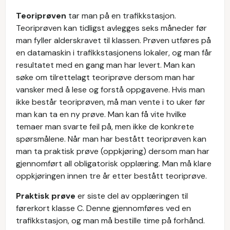
Teoriprøven
tar man på en trafikkstasjon.
Teoriprøven kan tidligst avlegges seks måneder før
man fyller alderskravet til klassen. Prøven utføres på
en datamaskin i trafikkstasjonens lokaler, og man får
resultatet med en gang man har levert. Man kan
søke om tilrettelagt teoriprøve dersom man har
vansker med å lese og forstå oppgavene. Hvis man
ikke består teoriprøven, må man vente i to uker før
man kan ta en ny prøve. Man kan få vite hvilke
temaer man svarte feil på, men ikke de konkrete
spørsmålene. Når man har bestått teoriprøven kan
man ta praktisk prøve (oppkjøring) dersom man har
gjennomført all obligatorisk opplæring. Man må klare
oppkjøringen innen tre år etter bestått teoriprøve.
Praktisk prøve
er siste del av opplæringen til
førerkort klasse C. Denne gjennomføres ved en
trafikkstasjon, og man må bestille time på forhånd.