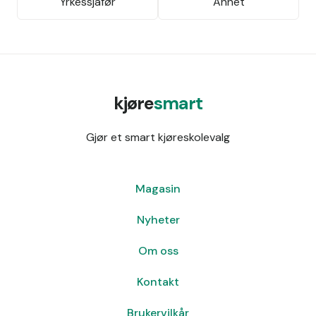
Yrkessjåfør
Annet
kjøre
smart
Gjør et smart kjøreskolevalg
Magasin
Nyheter
Om oss
Kontakt
Brukervilkår