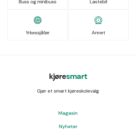
Buss og minibuss
Lastebil
Yrkessjåfør
Annet
kjøre
smart
Gjør et smart kjøreskolevalg
Magasin
Nyheter