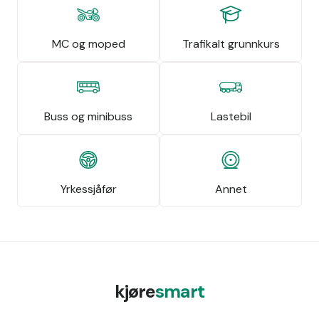
MC og moped
Trafikalt grunnkurs
Buss og minibuss
Lastebil
Yrkessjåfør
Annet
kjøre
smart