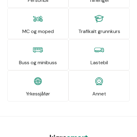
Personbil
Tilhenger
MC og moped
Trafikalt grunnkurs
Buss og minibuss
Lastebil
Yrkessjåfør
Annet