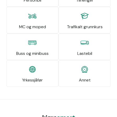
Personbil
Tilhenger
MC og moped
Trafikalt grunnkurs
Buss og minibuss
Lastebil
Yrkessjåfør
Annet