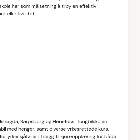
skole har som målsetning å tilby en effektiv
t eller kvalitet.
udshøgda, Sarpsborg og Hønefoss. Tungbilskolen
nbil med henger, samt diverse yrkesrettede kurs.
r yrkessjåfører i tillegg til kjøreopplæring for både