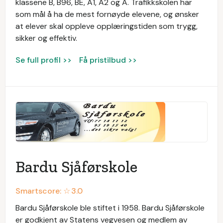
klassene B, B96, BE, A1, A2 og A. Trafikkskolen har
som mål å ha de mest fornøyde elevene, og ønsker
at elever skal oppleve opplæringstiden som trygg,
sikker og effektiv.
Se full profil >>
Få pristilbud >>
Bardu Sjåførskole
Smartscore: ☆
3.0
Bardu Sjåførskole ble stiftet i 1958. Bardu Sjåførskole
er godkjent av Statens vegvesen og medlem av