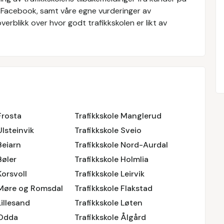
 Facebook, samt våre egne vurderinger av
verblikk over hvor godt trafikkskolen er likt av
Frosta
Trafikkskole Manglerud
Ulsteinvik
Trafikkskole Sveio
Beiarn
Trafikkskole Nord-Aurdal
Bøler
Trafikkskole Holmlia
Korsvoll
Trafikkskole Leirvik
 Møre og Romsdal
Trafikkskole Flakstad
Lillesand
Trafikkskole Løten
 Odda
Trafikkskole Ålgård