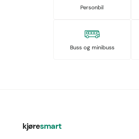
Personbil
Buss og minibuss
kjøre
smart