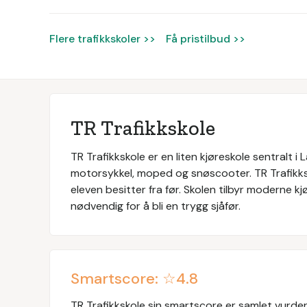
Flere trafikkskoler >>
Få pristilbud >>
TR Trafikkskole
TR Trafikkskole er en liten kjøreskole sentralt i 
motorsykkel, moped og snøscooter. TR Trafikks
eleven besitter fra før. Skolen tilbyr moderne 
nødvendig for å bli en trygg sjåfør.
Smartscore: ☆
4.8
TR Trafikkskole
sin smartscore er samlet vurderi