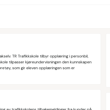
Lakselv. TR Trafikkskole tilbyr opplæring i personbil,
kole tilpasser kjøreundervisningen den kunnskapen
kjøretøy, som gir eleven opplæringen som er
ng av trafikkskolens tilbakemeldinger fra kunder på