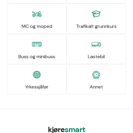
MC og moped
Trafikalt grunnkurs
Buss og minibuss
Lastebil
Yrkessjåfør
Annet
kjøre
smart