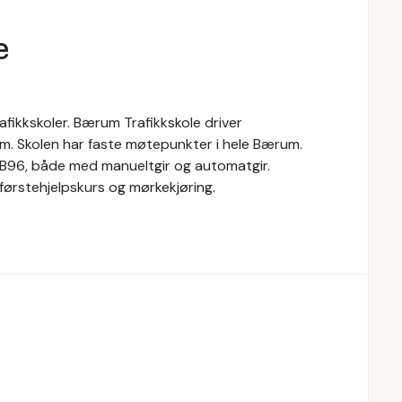
e
fikkskoler. Bærum Trafikkskole driver
m. Skolen har faste møtepunkter i hele Bærum.
g B96, både med manueltgir og automatgir.
 førstehjelpskurs og mørkekjøring.