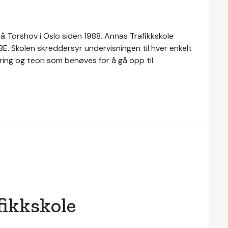
å Torshov i Oslo siden 1988. Annas Trafikkskole
 BE. Skolen skreddersyr undervisningen til hver enkelt
æring og teori som behøves for å gå opp til
fikkskole