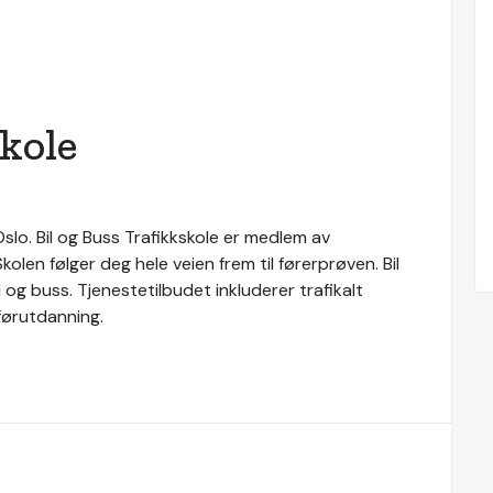
skole
Oslo. Bil og Buss Trafikkskole er medlem av
olen følger deg hele veien frem til førerprøven. Bil
 og buss. Tjenestetilbudet inkluderer trafikalt
åførutdanning.