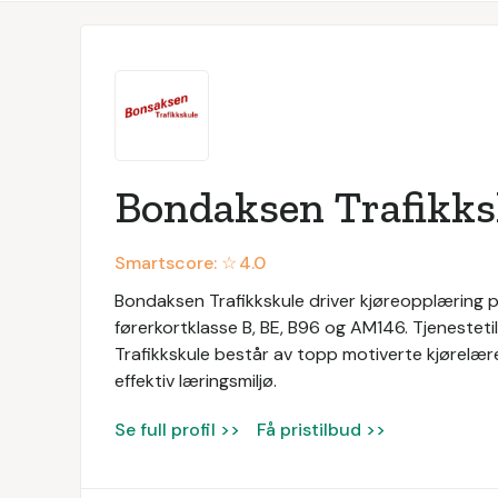
Bondaksen Trafikks
Smartscore: ☆
4.0
Bondaksen Trafikkskule driver kjøreopplæring p
førerkortklasse B, BE, B96 og AM146. Tjenesteti
Trafikkskule består av topp motiverte kjørel
effektiv læringsmiljø.
Se full profil >>
Få pristilbud >>