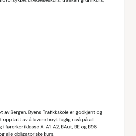
motorsykkel, utvidelseskurs, trafikalt grunnkurs,
et av Bergen. Byens Trafikkskole er godkjent og
opptatt av å levere høyt faglig nivå på all
 i førerkortklasse A, A1, A2, BAut, BE og B96.
g alle obligatoriske kurs.