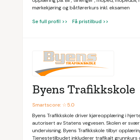
opplæring på: Bil , tilhenger , moped, mopedbil, 
mørkekjøring og båtførerkurs inkl. eksamen
Se full profil >>
Få pristilbud >>
Byens Trafikkskole
Smartscore: ☆
5.0
Byens Trafikkskole driver kjøreopplæring i hjert
autorisert av Statens vegvesen. Skolen er svært 
undervisning. Byens Trafikkskole tilbyr opplæring
Tjenestetilbudet inkluderer trafikalt grunnkurs o