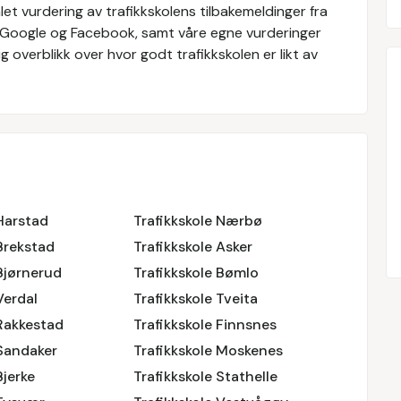
et vurdering av trafikkskolens tilbakemeldinger fra
 Google og Facebook, samt våre egne vurderinger
g overblikk over hvor godt trafikkskolen er likt av
 Harstad
Trafikkskole Nærbø
 Brekstad
Trafikkskole Asker
 Bjørnerud
Trafikkskole Bømlo
Verdal
Trafikkskole Tveita
 Rakkestad
Trafikkskole Finnsnes
 Sandaker
Trafikkskole Moskenes
Bjerke
Trafikkskole Stathelle