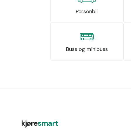
Personbil
Buss og minibuss
kjøre
smart