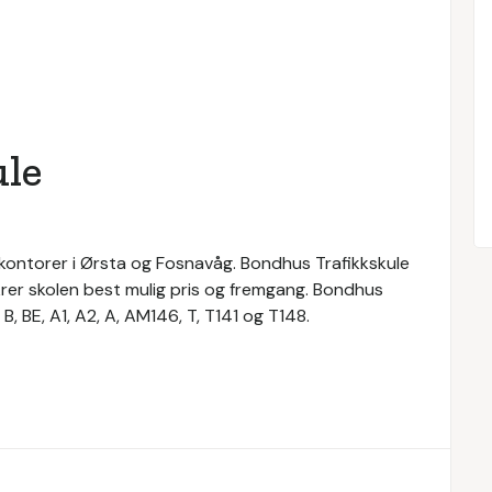
le
 kontorer i Ørsta og Fosnavåg. Bondhus Trafikkskule
sikrer skolen best mulig pris og fremgang. Bondhus
 B, BE, A1, A2, A, AM146, T, T141 og T148.