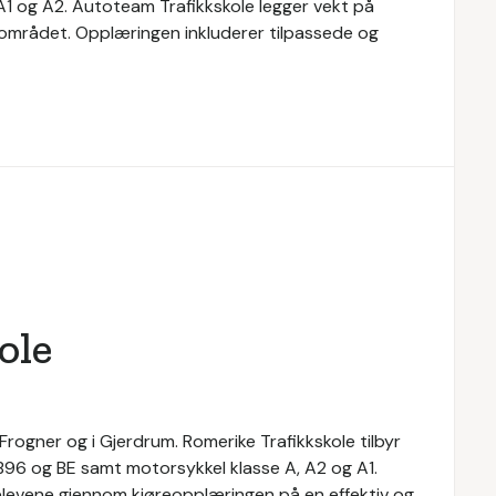
, A1 og A2. Autoteam Trafikkskole legger vekt på
ærområdet. Opplæringen inkluderer tilpassede og
ole
Frogner og i Gjerdrum. Romerike Trafikkskole tilbyr
e B96 og BE samt motorsykkel klasse A, A2 og A1.
 elevene gjennom kjøreopplæringen på en effektiv og