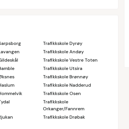
 Sarpsborg
Trafikkskole Dyrøy
 Lavangen
Trafikkskole Andøy
Gildeskål
Trafikkskole Vestre Toten
 Bamble
Trafikkskole Utsira
 Øksnes
Trafikkskole Brønnøy
 Haslum
Trafikkskole Nadderud
 Hommelvik
Trafikkskole Osen
Tydal
Trafikkskole
Orkanger/Fannrem
Rjukan
Trafikkskole Drøbak