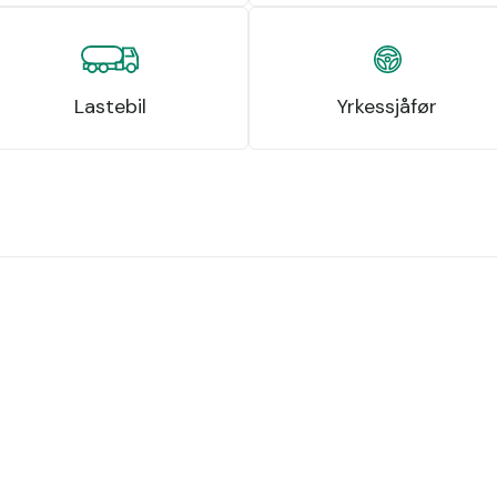
Lastebil
Yrkessjåfør