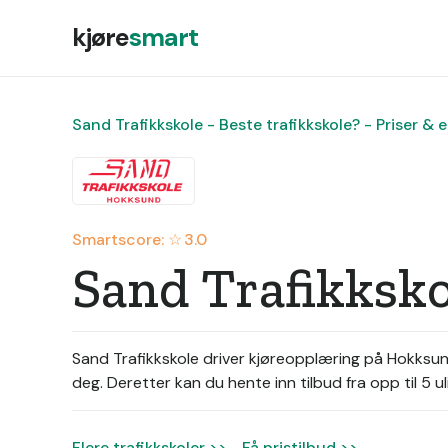
kjøre
smart
Sand Trafikkskole - Beste trafikkskole? - Priser & e
Smartscore: ☆
3.0
Sand Trafikksko
Sand Trafikkskole driver kjøreopplæring på Hokksun
deg. Deretter kan du hente inn tilbud fra opp til 5 uli
Flere trafikkskoler >>
Få pristilbud >>