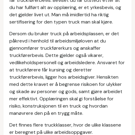
får truckførerbevis. Beviset du får utstedt etter at
du har fullført alt av opplæring, er et yrkesbevis, og
det gjelder livet ut. Man må imidlertid ha riktig
sertifisering for den typen truck man skal kjøre.
Dersom du bruker truck på arbeidsplassen, er det
påkrevd i henhold til arbeidsmiljøloven at du
gjennomfører truckførerkurs og anskaffer
truckførerbevis. Dette gjelder også vikarer,
vedlikeholdspersonell og arbeidsledere. Ansvaret for
at truckførere får kursing og deretter
truckførerbevis, ligger hos arbeidsgiver. Hensikten
med dette kravet er å begrense risikoen for ulykker
og skade av personer og gods, samt gjøre arbeidet
mer effektivt. Opplæringen skal gi forståelse for
risiko, konstruksjonen til en truck og hvordan
manøvrere den på en trygg måte.
Det finnes flere truckklasser, hvor de ulike klassene
er beregnet på ulike arbeidsoppgaver.