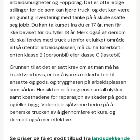
arbeidsmuligheter og -oppdrag. Det er ofte ledige
stillinger for de som kan kjøre truck, og det kan være
en gunstig investering med tanke på å skulle skaffe
seg jobb. Du kan ta kurset fra du er 17 år, men får
ikke beviset før du fyller 18 år. Merk også at dersom
du skal ferdes med truck utenfor et lukket område,
altså utenfor arbeidsplassen, må du ha førerkort i
enten klasse B (personbil) eller klasse C (lastebil).
Grunnen til at det er satt krav om at man må ha
truckførerbevis, er for å ivareta sikkerheten til
ansatte og gods, og tryggheten på arbeidsplassen
som sådan. Hensikten er å begrense antall ulykker
samt kostnadene for reparasjon av skader på gods
og/eller bygg. Videre blir sjåførene bedre på å
beherske trucken av å gjennomføre et kurs, og
dermed også mer effektive.
Se priser og få et godt tilbud fra
landsdekkende