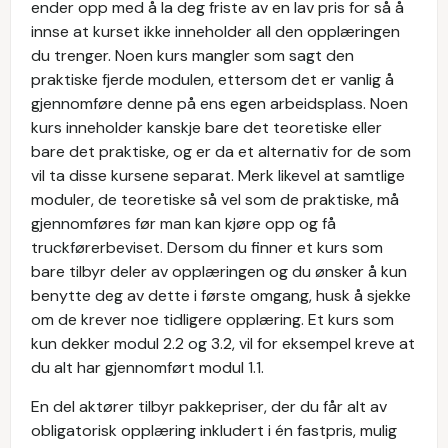
ender opp med å la deg friste av en lav pris for så å
innse at kurset ikke inneholder all den opplæringen
du trenger. Noen kurs mangler som sagt den
praktiske fjerde modulen, ettersom det er vanlig å
gjennomføre denne på ens egen arbeidsplass. Noen
kurs inneholder kanskje bare det teoretiske eller
bare det praktiske, og er da et alternativ for de som
vil ta disse kursene separat. Merk likevel at samtlige
moduler, de teoretiske så vel som de praktiske, må
gjennomføres før man kan kjøre opp og få
truckførerbeviset. Dersom du finner et kurs som
bare tilbyr deler av opplæringen og du ønsker å kun
benytte deg av dette i første omgang, husk å sjekke
om de krever noe tidligere opplæring. Et kurs som
kun dekker modul 2.2 og 3.2, vil for eksempel kreve at
du alt har gjennomført modul 1.1.
En del aktører tilbyr pakkepriser, der du får alt av
obligatorisk opplæring inkludert i én fastpris, mulig