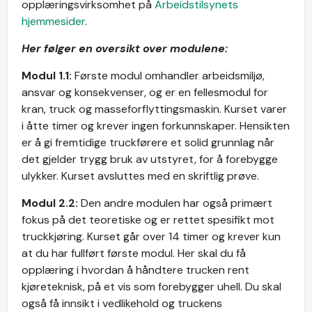
opplæringsvirksomhet på
Arbeidstilsynets
hjemmesider
.
Her følger en oversikt over modulene:
Modul 1.1:
Første modul omhandler arbeidsmiljø,
ansvar og konsekvenser, og er en fellesmodul for
kran, truck og masseforflyttingsmaskin. Kurset varer
i åtte timer og krever ingen forkunnskaper. Hensikten
er å gi fremtidige truckførere et solid grunnlag når
det gjelder trygg bruk av utstyret, for å forebygge
ulykker. Kurset avsluttes med en skriftlig prøve.
Modul 2.2:
Den andre modulen har også primært
fokus på det teoretiske og er rettet spesifikt mot
truckkjøring. Kurset går over 14 timer og krever kun
at du har fullført første modul. Her skal du få
opplæring i hvordan å håndtere trucken rent
kjøreteknisk, på et vis som forebygger uhell. Du skal
også få innsikt i vedlikehold og truckens