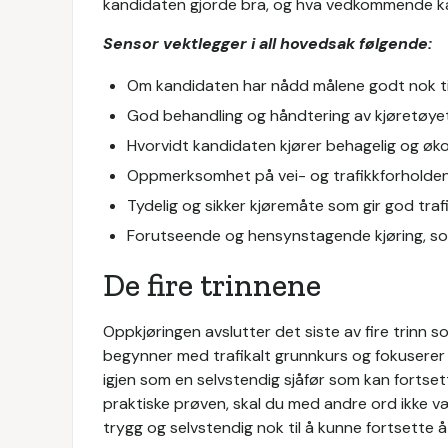
kandidaten gjorde bra, og hva vedkommende k
Sensor vektlegger i all hovedsak følgende:
Om kandidaten har nådd målene godt nok til
God behandling og håndtering av kjøretøye
Hvorvidt kandidaten kjører behagelig og øk
Oppmerksomhet på vei- og trafikkforholde
Tydelig og sikker kjøremåte som gir god trafi
Forutseende og hensynstagende kjøring, som
De fire trinnene
Oppkjøringen avslutter det siste av fire trinn 
begynner med trafikalt grunnkurs og fokuserer p
igjen som en selvstendig sjåfør som kan fortse
praktiske prøven, skal du med andre ord ikke v
trygg og selvstendig nok til å kunne fortsette 