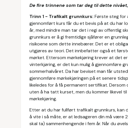
De fire trinnene som tar deg til dette nivået
Trinn 1 - Trafikalt grunnkurs:
Første steg for 
gjennomført kurs får du et bevis på at du har lo
år, med mindre man tar det i regi av offentlig sko
grunnkurs er å gi fremtidige sjåfører en grunnleg
risikoene som dette innebærer. Det er et oblig
utgjøres av teori. Det innbefatter også et først
mørket. Ettersom mørkekjøring krever at det er
vinterkjøring, er det kun mulig å gjennomføre 
sommerhalvåret. Da har beviset man får utstedt 
gjennomføre mørkekjøringen på et senere tidsp
likeledes for å få permanent sertifikat. Dersom 
uten å ha tatt kurset, men du kommer likevel ti
mørkekjøring.
Etter at du har fullført trafikalt grunnkurs, ka
å vite i så måte, er at ledsageren din må være
skal ta) sammenhengende i fem år. Når du øvels