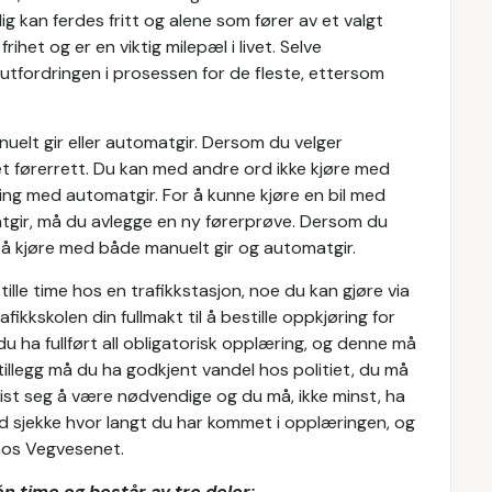
ig kan ferdes fritt og alene som fører av et valgt
rihet og er en viktig milepæl i livet. Selve
tfordringen i prosessen for de fleste, ettersom
nuelt gir eller automatgir. Dersom du velger
et førerrett. Du kan med andre ord ikke kjøre med
ng med automatgir. For å kunne kjøre en bil med
atgir, må du avlegge en ny førerprøve. Dersom du
l å kjøre med både manuelt gir og automatgir.
lle time hos en trafikkstasjon, noe du kan gjøre via
rafikkskolen din fullmakt til å bestille oppkjøring for
 ha fullført all obligatorisk opplæring, og denne må
tillegg må du ha godkjent vandel hos politiet, du må
vist seg å være nødvendige og du må, ikke minst, ha
ltid sjekke hvor langt du har kommet i opplæringen, og
os Vegvesenet.
n time og består av tre deler: