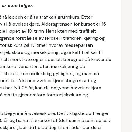
, er som følger:
å få lappen er å ta trafikalt grunnkurs. Etter
v til å øvelseskjøre. Aldersgrensen for kurset er 15
le i løpet av 10. trinn. Hensikten med trafikalt
gende forståelse av ferdsel i trafikken, kjøring og
atorisk kurs på 17 timer hvorav mesteparten
ehjelpskurs og mørkekjøring, også kalt trafikant i
 helt mørkt ute og er spesielt beregnet på krevende
grunnkurs-varianten uten mørkekjøring på
til slutt, kun midlertidig gyldighet, og man må
unkt for å kunne øvelseskjøre ubegrenset og
du har fylt 25 år, kan du begynne å øvelseskjøre
l å måtte gjennomføre førstehjelpskurs og
n du begynne å øvelseskjøre. Det viktigste du trenger
 25 år og ha hatt førerkortet (det samme som du selv
eskjører, bør du holde deg til områder der du er