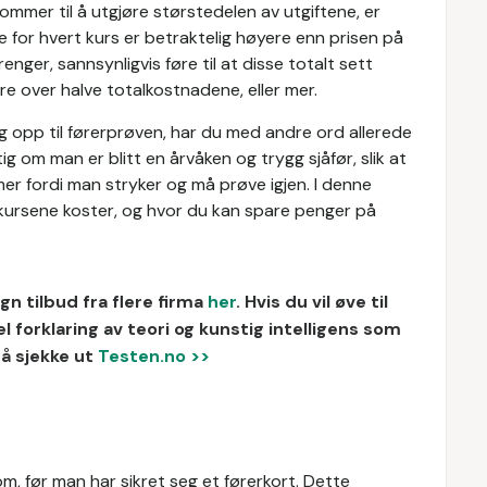
mmer til å utgjøre størstedelen av utgiftene, er
ne for hvert kurs er betraktelig høyere enn prisen på
renger, sannsynligvis føre til at disse totalt sett
e over halve totalkostnadene, eller mer.
g opp til førerprøven, har du med andre ord allerede
ig om man er blitt en årvåken og trygg sjåfør, slik at
r fordi man stryker og må prøve igjen. I denne
 kursene koster, og hvor du kan spare penger på
n tilbud fra flere firma
her
.
Hvis du vil øve til
forklaring av teori og kunstig intelligens som
så sjekke ut
Testen.no >>
, før man har sikret seg et førerkort. Dette