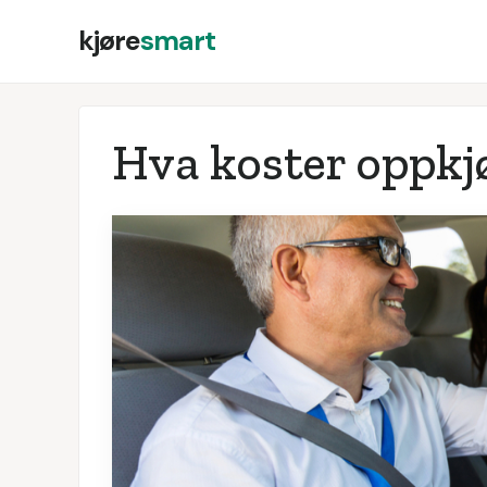
kjøre
smart
Hva koster oppkjø