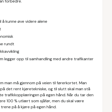
an forbedre.
 å kunne øve videre alene
t
onomisk
ne rundt
kkavvikling
 legger opp til samhandling med andre trafikanter
som man må gjennom på veien til førerkortet. Man
å det rent kjøretekniske, og til slutt skal man stå
tte trafikkopplæringen på egen hånd. Når du tar den
ære 100 % utlært som sjåfør, men du skal være
å trene på å kjøre på egen hånd.