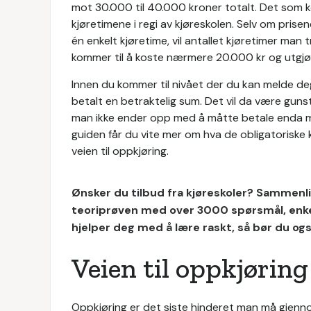
mot 30.000 til 40.000 kroner totalt. Det som ko
kjøretimene i regi av kjøreskolen. Selv om prise
én enkelt kjøretime, vil antallet kjøretimer man t
kommer til å koste nærmere 20.000 kr og utgjør
Innen du kommer til nivået der du kan melde de
betalt en betraktelig sum. Det vil da være gunst
man ikke ender opp med å måtte betale enda me
guiden får du vite mer om hva de obligatoriske
veien til oppkjøring.
Ønsker du tilbud fra kjøreskoler? Sammenlig
teoriprøven med over 3000 spørsmål, enkel 
hjelper deg med å lære raskt, så bør du og
Veien til oppkjøring
Oppkjøring er det siste hinderet man må gjennom