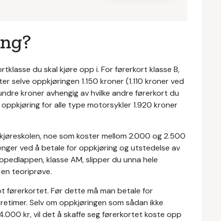
ing?
ortklasse du skal kjøre opp i. For førerkort klasse B,
ter selve oppkjøringen 1.150 kroner (1.110 kroner ved
hundre kroner avhengig av hvilke andre førerkort du
 oppkjøring for alle type motorsykler 1.920 kroner
 fra kjøreskolen, noe som koster mellom 2.000 og 2.500
penger ved å betale for oppkjøring og utstedelse av
opedlappen, klasse AM, slipper du unna hele
en teoriprøve.
ot førerkortet. Før dette må man betale for
jøretimer. Selv om oppkjøringen som sådan ikke
4.000 kr, vil det å skaffe seg førerkortet koste opp