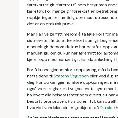
førerkortet gir “førerrett”, som betyr man endel
kjøretøy. For mange gir førerkort en betraktelig f
oppkjøringen er samtidig den mest stressende u
det er en praktisk prøve.
Man kan velge fritt mellom å ta førerkort for ma
sistnevnte, får du et førerkort som gir begrens
manuelt gir dersom du kun har bestått oppkjøri
manuelt gir, om du kun har førerrett for autom
kjører opp med manuelt gir, har du anledning ti
For å kunne gjennomføre oppkjøring, må du besti
nettsidene til
Statens Vegvesen
eller ved å gi t
deg. Før du kan gjennomføre oppkjøringen, må du
også være registrert i vegvesenets systemer. I 
ha levert alle helseattester som eventuelt har 
bestått teoriprøven. Hvis du er i tvil, kan du al
hvorvidt vandelen din er godkjent, på
Din side
h
Selve oppkjøringen varer som regel i rundt é