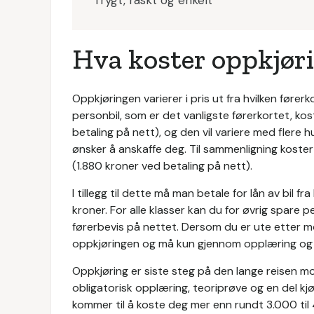
Trygt, raskt og enkelt
Hva koster oppkjør
Oppkjøringen varierer i pris ut fra hvilken førerk
personbil, som er det vanligste førerkortet, kos
betaling på nett), og den vil variere med flere 
ønsker å anskaffe deg. Til sammenligning koster
(1.880 kroner ved betaling på nett).
I tillegg til dette må man betale for lån av bil
kroner. For alle klasser kan du for øvrig spare 
førerbevis på nettet. Dersom du er ute etter m
oppkjøringen og må kun gjennom opplæring og 
Oppkjøring er siste steg på den lange reisen m
obligatorisk opplæring, teoriprøve og en del k
kommer til å koste deg mer enn rundt 3.000 til 