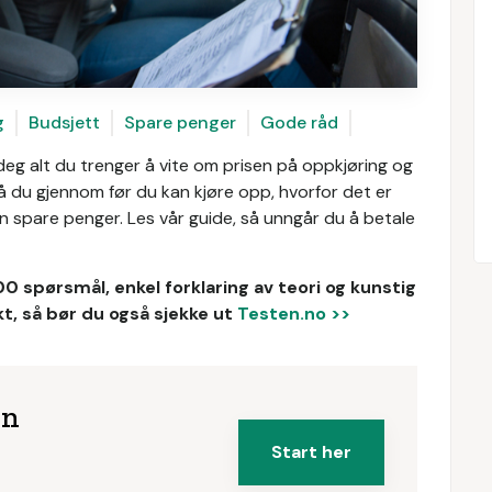
g
Budsjett
Spare penger
Gode råd
 deg alt du trenger å vite om prisen på oppkjøring og
å du gjennom før du kan kjøre opp, hvorfor det er
n spare penger. Les vår guide, så unngår du å betale
00 spørsmål, enkel forklaring av teori og kunstig
t, så bør du også sjekke ut
Testen.no >>
en
Start her