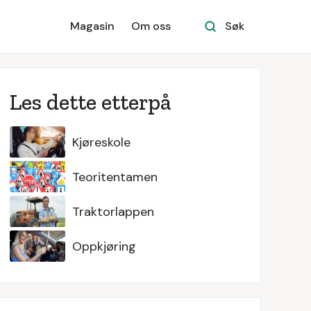
Magasin
Om oss
Søk
Les dette etterpå
Kjøreskole
Teoritentamen
Traktorlappen
Oppkjøring