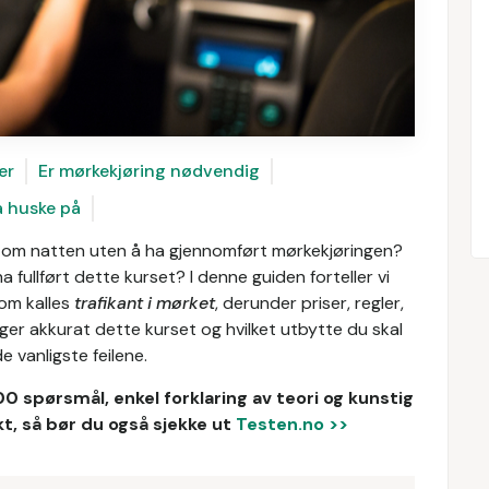
er
Er mørkekjøring nødvendig
å huske på
e om natten uten å ha gjennomført mørkekjøringen?
 fullført dette kurset? I denne guiden forteller vi
om kalles
trafikant i mørket
, derunder priser, regler,
enger akkurat dette kurset og hvilket utbytte du skal
e vanligste feilene.
00 spørsmål, enkel forklaring av teori og kunstig
t, så bør du også sjekke ut
Testen.no >>