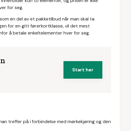
 inneholder kun to elementer, og prisen er ikke
er for seg.
s som en del av et pakketilbud når man skal ta
n for en gitt førerkortklasse, vil det mest
emfor å betale enkeltelementer hver for seg.
en
Start her
an treffer på i forbindelse med mørkekjøring og den