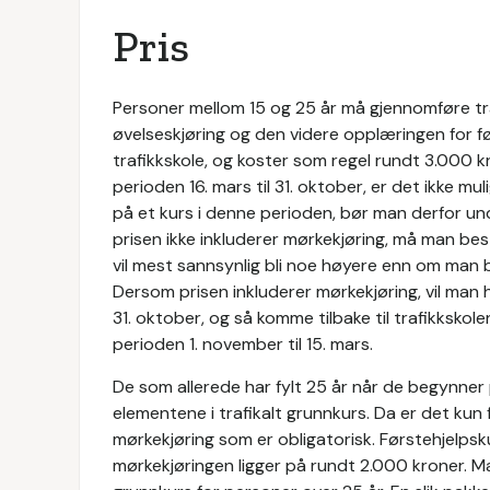
Pris
Personer mellom 15 og 25 år må gjennomføre tr
øvelseskjøring og den videre opplæringen for f
trafikkskole, og koster som regel rundt 3.000 kr
perioden 16. mars til 31. oktober, er det ikke m
på et kurs i denne perioden, bør man derfor un
prisen ikke inkluderer mørkekjøring, må man bes
vil mest sannsynlig bli noe høyere enn om man be
Dersom prisen inkluderer mørkekjøring, vil man h
31. oktober, og så komme tilbake til trafikkskol
perioden 1. november til 15. mars.
De som allerede har fylt 25 år når de begynner
elementene i trafikalt grunnkurs. Da er det kun 
mørkekjøring som er obligatorisk. Førstehjelps
mørkekjøringen ligger på rundt 2.000 kroner. Man