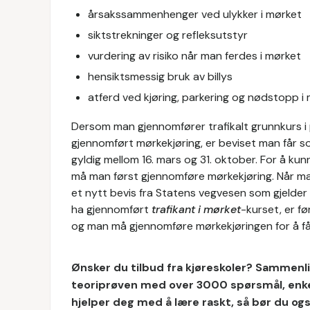
årsakssammenhenger ved ulykker i mørket
siktstrekninger og refleksutstyr
vurdering av risiko når man ferdes i mørket
hensiktsmessig bruk av billys
atferd ved kjøring, parkering og nødstopp i
Dersom man gjennomfører trafikalt grunnkurs i p
gjennomført mørkekjøring, er beviset man får 
gyldig mellom 16. mars og 31. oktober. For å kun
må man først gjennomføre mørkekjøring. Når ma
et nytt bevis fra Statens vegvesen som gjelder
ha gjennomført
trafikant i mørket
-kurset, er fø
og man må gjennomføre mørkekjøringen for å få
Ønsker du tilbud fra kjøreskoler? Sammenlig
teoriprøven med over 3000 spørsmål, enkel 
hjelper deg med å lære raskt, så bør du og