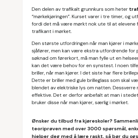
Den delen av trafikalt grunnkurs som heter
tra
“mørkekjøringen”. Kurset varer i tre timer, og u
fordi det må være mørkt nok ute til at elevene f
trafikant i mørket.
Den største utfordringen når man kjører i mørke
sjåfører, men kan være ekstra utfordrende for
søknad om førerkort, må man fylle ut en helse
kan det være behov for en synstest. I noen tilfell
briller, når man kjører. I det siste har flere bri
Dette er briller med gule brilleglass som skal væ
blendet av elektriske lys om natten. Dessverre 
effektive. Det er derfor anbefalt at man i stedet
bruker disse når man kjører, særlig i mørket.
Ønsker du tilbud fra kjøreskoler? Sammenlig
teoriprøven med over 3000 spørsmål, enkel 
hjelper deg med å lære raskt, så bør du og