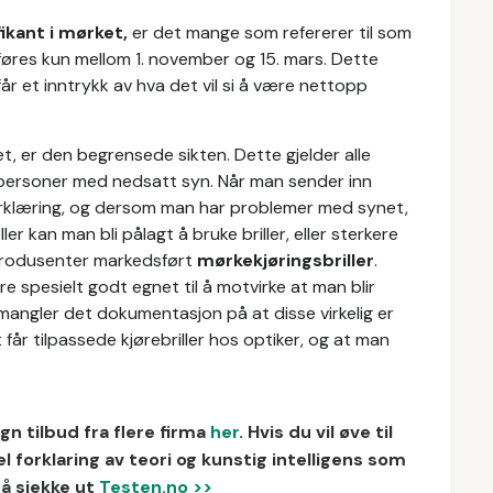
fikant i mørket,
er det mange som refererer til som
tføres kun mellom 1. november og 15. mars. Dette
år et inntrykk av hva det vil si å være nettopp
t, er den begrensede sikten. Dette gjelder alle
 personer med nedsatt syn. Når man sender inn
erklæring, og dersom man har problemer med synet,
er kan man bli pålagt å bruke briller, eller sterkere
lleprodusenter markedsført
mørkekjøringsbriller
.
re spesielt godt egnet til å motvirke at man blir
mangler det dokumentasjon på at disse virkelig er
 får tilpassede kjørebriller hos optiker, og at man
n tilbud fra flere firma
her
.
Hvis du vil øve til
forklaring av teori og kunstig intelligens som
så sjekke ut
Testen.no >>