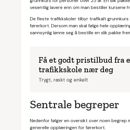
grunnkurs for personer over 25 år. En slik pakke
vesentlig lavere enn om man bestiller kursene hv
De fleste trafikkskoler tilbyr trafikalt grunnkur
førerkort. Dersom man skal følge hele opplæringe
sannsynlig lønne seg å bestille en slik pakke fr
Få et godt pristilbud fra 
trafikkskole nær deg
Trygt, raskt og enkelt
Sentrale begreper
Nedenfor følger en oversikt over noen begrep m
generelle opplæringen for førerkort.