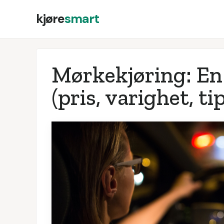
kjøre
smart
Mørkekjøring: En
(pris, varighet, ti