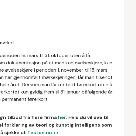
 mørket
erioden 16. mars til 31. oktober uten å få
som dokumentasjon på at man kan øvelseskjøre, kun
ne øvelseskjøre i perioden 1. november til 15. mars
n har gjennomført mørkekjøringen, får man tilsendt
 hele året. Dersom man får utstedt førerkort uten å
rerkortet kun gyldig frem til 31. januar påfølgende år,
 permanent førerkort.
n tilbud fra flere firma
her
.
Hvis du vil øve til
forklaring av teori og kunstig intelligens som
så sjekke ut
Testen.no >>