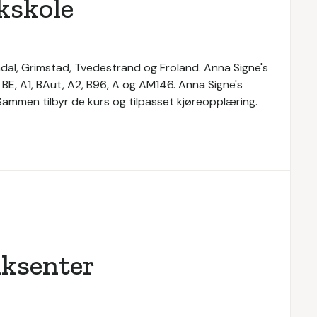
kskole
endal, Grimstad, Tvedestrand og Froland. Anna Signe's
, BE, A1, BAut, A2, B96, A og AM146. Anna Signe's
 Sammen tilbyr de kurs og tilpasset kjøreopplæring.
kksenter