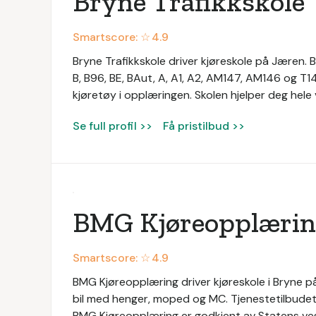
Bryne Trafikkskole
Smartscore: ☆
4.9
Bryne Trafikkskole driver kjøreskole på Jæren. B
B, B96, BE, BAut, A, A1, A2, AM147, AM146 og T141
kjøretøy i opplæringen. Skolen hjelper deg hele v
Se full profil >>
Få pristilbud >>
BMG Kjøreopplæri
Smartscore: ☆
4.9
BMG Kjøreopplæring driver kjøreskole i Bryne på
bil med henger, moped og MC. Tjenestetilbudet 
BMG Kjøreopplæring er godkjent av Statens veg