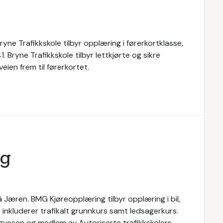
ryne Trafikkskole tilbyr opplæring i førerkortklasse,
. Bryne Trafikkskole tilbyr lettkjørte og sikre
eien frem til førerkortet.
ng
 Jæren. BMG Kjøreopplæring tilbyr opplæring i bil,
inkluderer trafikalt grunnkurs samt ledsagerkurs.
vesen og medlem av Autoriserte trafikkskolers