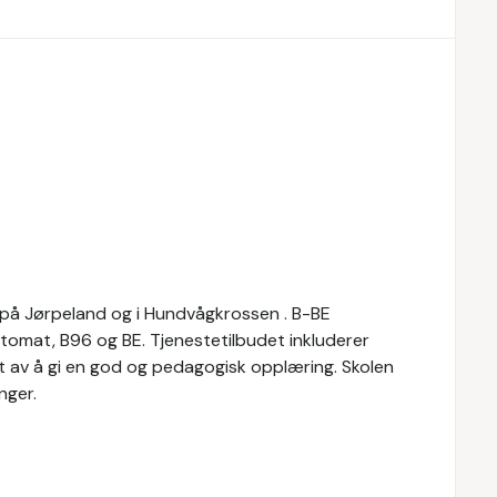
r på Jørpeland og i Hundvågkrossen . B-BE
automat, B96 og BE. Tjenestetilbudet inkluderer
tt av å gi en god og pedagogisk opplæring. Skolen
nger.