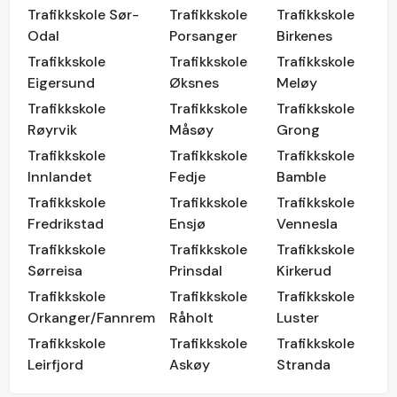
Trafikkskole Sør-
Trafikkskole
Trafikkskole
Odal
Porsanger
Birkenes
Trafikkskole
Trafikkskole
Trafikkskole
Eigersund
Øksnes
Meløy
Trafikkskole
Trafikkskole
Trafikkskole
Røyrvik
Måsøy
Grong
Trafikkskole
Trafikkskole
Trafikkskole
Innlandet
Fedje
Bamble
Trafikkskole
Trafikkskole
Trafikkskole
Fredrikstad
Ensjø
Vennesla
Trafikkskole
Trafikkskole
Trafikkskole
Sørreisa
Prinsdal
Kirkerud
Trafikkskole
Trafikkskole
Trafikkskole
Orkanger/Fannrem
Råholt
Luster
Trafikkskole
Trafikkskole
Trafikkskole
Leirfjord
Askøy
Stranda