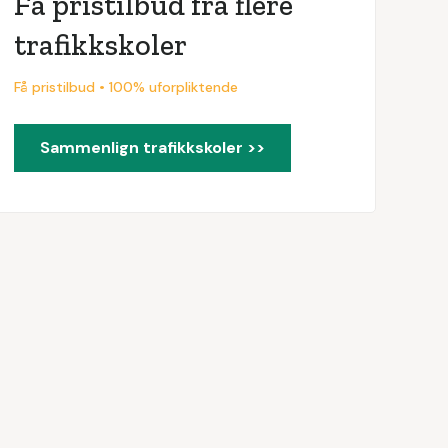
Få pristilbud fra flere
trafikkskoler
Få pristilbud • 100% uforpliktende
Sammenlign trafikkskoler >>