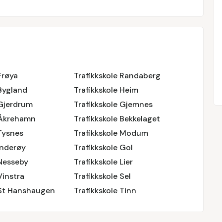
Frøya
Trafikkskole Randaberg
 Bygland
Trafikkskole Heim
 Gjerdrum
Trafikkskole Gjemnes
 Åkrehamn
Trafikkskole Bekkelaget
 Tysnes
Trafikkskole Modum
Inderøy
Trafikkskole Gol
 Nesseby
Trafikkskole Lier
Vinstra
Trafikkskole Sel
 St Hanshaugen
Trafikkskole Tinn