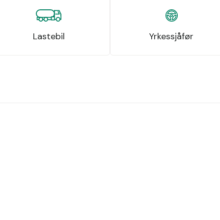
Lastebil
Yrkessjåfør