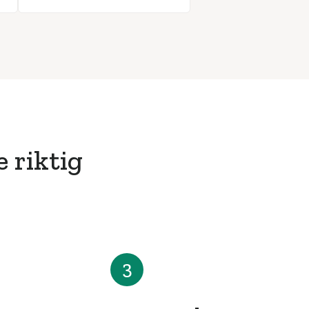
e riktig
3