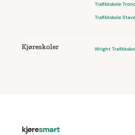
Trafikkskole Tro
Trafikkskole Stav
Kjøreskoler
Wright Trafikksko
kjøre
smart