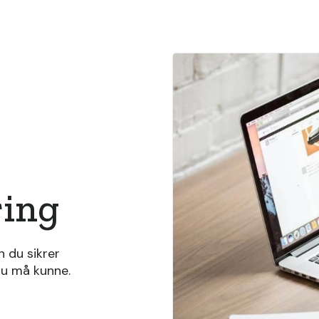
ring
 du sikrer
du må kunne.