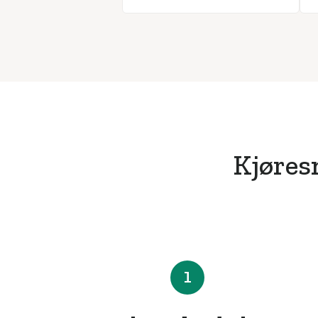
Kjøresm
1