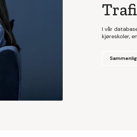
Traf
I vår databas
kjøreskoler, e
Sammenlign