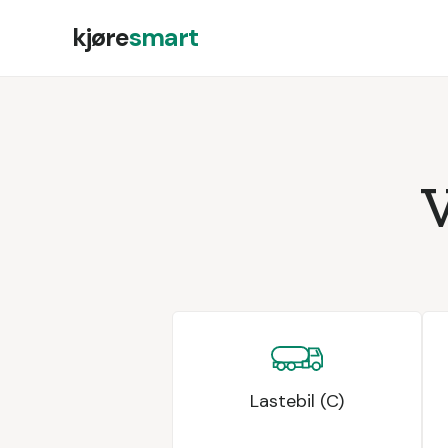
kjøre
smart
Lastebil (C)