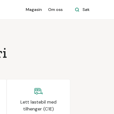
Magasin
Om oss
Søk
i
Lett lastebil med
tilhenger (C1E)