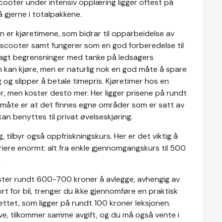
cooter under intensiv opplæring ligger oftest på
gjerne i totalpakkene.
n er kjøretimene, som bidrar til opparbeidelse av
n scooter samt fungerer som en god forberedelse til
rlagt begrensninger med tanke på ledsagers
n kan kjøre, men er naturlig nok en god måte å spare
og slipper å betale timepris. Kjøretimer hos en
er, men koster desto mer. Her ligger prisene på rundt
å måte er at det finnes egne områder som er satt av
kan benyttes til privat øvelseskjøring.
, tilbyr også oppfriskningskurs. Her er det viktig å
ariere enormt: alt fra enkle gjennomgangskurs til 500
.
oster rundt 600-700 kroner å avlegge, avhengig av
rt for bil, trenger du ikke gjennomføre en praktisk
ttet, som ligger på rundt 100 kroner leksjonen.
ve, tilkommer samme avgift, og du må også vente i