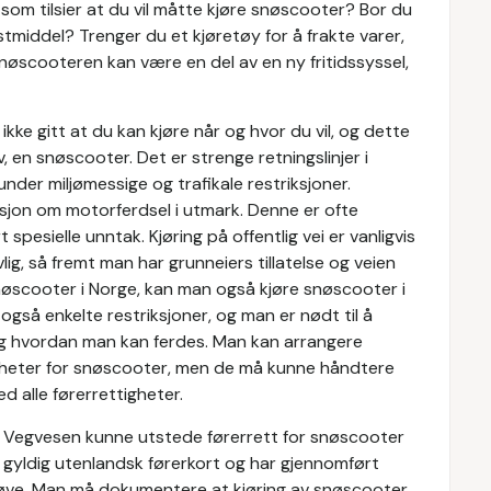
 som tilsier at du vil måtte kjøre snøscooter? Bor du
tmiddel? Trenger du et kjøretøy for å frakte varer,
nøscooteren kan være en del av en ny fritidssyssel,
ikke gitt at du kan kjøre når og hvor du vil, og dette
, en snøscooter. Det er strenge retningslinjer i
der miljømessige og trafikale restriksjoner.
sjon om motorferdsel i utmark. Denne er ofte
spesielle unntak. Kjøring på offentlig vei er vanligvis
lovlig, så fremt man har grunneiers tillatelse og veien
 snøscooter i Norge, kan man også kjøre snøscooter i
også enkelte restriksjoner, og man er nødt til å
og hvordan man kan ferdes. Man kan arrangere
igheter for snøscooter, men de må kunne håndtere
d alle førerrettigheter.
ns Vegvesen kunne utstede førerrett for snøscooter
t gyldig utenlandsk førerkort og har gjennomført
røve. Man må dokumentere at kjøring av snøscooter