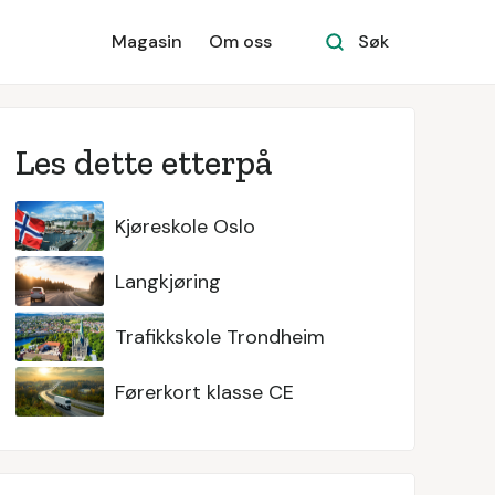
Magasin
Om oss
Søk
Les dette etterpå
Kjøreskole Oslo
Langkjøring
Trafikkskole Trondheim
Førerkort klasse CE