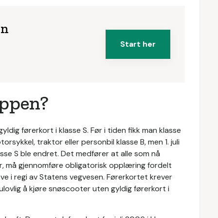
en
Start her
appen?
dig førerkort i klasse S. Før i tiden fikk man klasse
sykkel, traktor eller personbil klasse B, men 1. juli
lasse S ble endret. Det medfører at alle som nå
r, må gjennomføre obligatorisk opplæring fordelt
øve i regi av Statens vegvesen. Førerkortet krever
ulovlig å kjøre snøscooter uten gyldig førerkort i