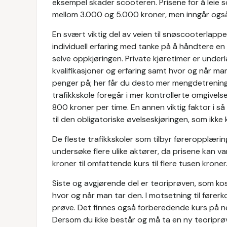
eksempel skader scooteren. Prisene for å leie s
mellom 3.000 og 5.000 kroner, men inngår også 
En svært viktig del av veien til snøscooterlappe
individuell erfaring med tanke på å håndtere e
selve oppkjøringen. Private kjøretimer er unde
kvalifikasjoner og erfaring samt hvor og når ma
penger på; her får du desto mer mengdetrening 
trafikkskole foregår i mer kontrollerte omgivels
800 kroner per time. En annen viktig faktor i s
til den obligatoriske øvelseskjøringen, som ikke 
De fleste trafikkskoler som tilbyr føreropplæring
undersøke flere ulike aktører, da prisene kan v
kroner til omfattende kurs til flere tusen kroner
Siste og avgjørende del er teoriprøven, som k
hvor og når man tar den. I motsetning til førerko
prøve. Det finnes også forberedende kurs på ne
Dersom du ikke består og må ta en ny teoriprø