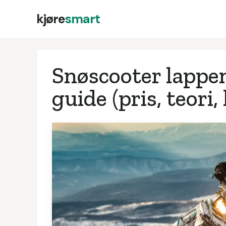
kjøre
smart
Snøscooter lappe
guide (pris, teori,