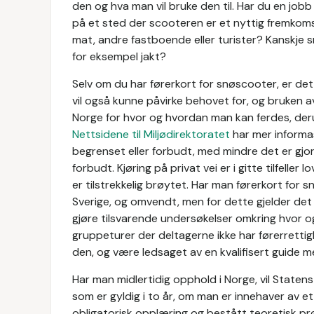
den og hva man vil bruke den til. Har du en jobb
på et sted der scooteren er et nyttig fremkoms
mat, andre fastboende eller turister? Kanskje s
for eksempel jakt?
Selv om du har førerkort for snøscooter, er det 
vil også kunne påvirke behovet for, og bruken av
Norge for hvor og hvordan man kan ferdes, derun
Nettsidene til Miljødirektoratet
har mer informa
begrenset eller forbudt, med mindre det er gjort 
forbudt. Kjøring på privat vei er i gitte tilfeller 
er tilstrekkelig brøytet. Har man førerkort for
Sverige, og omvendt, men for dette gjelder det 
gjøre tilsvarende undersøkelser omkring hvor 
gruppeturer der deltagerne ikke har førerrett
den, og være ledsaget av en kvalifisert guide me
Har man midlertidig opphold i Norge, vil State
som er gyldig i to år, om man er innehaver av e
obligatorisk opplæring og bestått teoretisk p