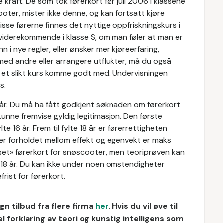
e kraft. De som tok førerkort før juli 2006 i klassene
cooter, mister ikke denne, og kan fortsatt kjøre
isse førerne finnes det nyttige oppfriskningskurs i
or viderekommende i klasse S, om man føler at man er
n i nye regler, eller ønsker mer kjøreerfaring,
ed andre eller arrangere utflukter, må du også
n et slikt kurs komme godt med. Undervisningen
s.
 år. Du må ha fått godkjent søknaden om førerkort
unne fremvise gyldig legitimasjon. Den første
e 16 år. Frem til fylte 18 år er førerrettigheten
 der forholdet mellom effekt og egenvekt er maks
nset» førerkort for snøscooter, men teoriprøven kan
te 18 år. Du kan ikke under noen omstendigheter
rist for førerkort.
n tilbud fra flere firma
her
.
Hvis du vil øve til
forklaring av teori og kunstig intelligens som