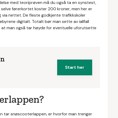
indelse med teoriprøven må du også ta en synstest,
 selve førerkortet koster 200 kroner, men her er
 via nettet. De fleste godkjente trafikkskoler
rene digitalt. Totalt bør man sette av iallfall
k at man også tar høyde for eventuelle uforutsette
en
Start her
terlappen?
an tar snøscooterlappen, er hvorfor man trenger