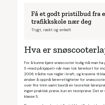
Få et godt pristilbud fra 
trafikkskole nær deg
Trygt, raskt og enkelt
Hva er snøscooterl
For å kunne kjøre snøscooter lovlig må man ha gyl
S «med på kjøpet» når man tok førerkort for motor
2006 trådte nye regler i kraft, og kravene til k
ønsker å oppnå førerrettigheter for snøscoote
over fire trinn samt bestå en teoretisk førerpr
ingen praktisk prøve, kun en teoriprøve. Det er 
klasse S.