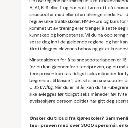
De nye reglene har imidlertid ikke tilbakevirkend
A, A1, B, S eller T og har hatt førerrett på snøs
snøscooter med eller uten tilhengerslede. For d
regi av ulike trafikkskoler, HMS-kurs og kurs f
kommet ut av trening eller trenger å sette seg in
kunnskap og kompetanse. Vil du ha opplæring m
sette deg inn i de gjeldende reglene, og her ka
tilrettelegges elevenes behov og gir et kursbevi
Minstealderen for å ta snøscooterlappen er 16
før du kan gjennomføre teoriprøven, og du må k
teoriprøven kan tas tidligst seks måneder før fylt
begrenset til klasse 1, det vil si en snøscooter
0,35 kW/kg. Når du er 18 år, kan du ta «ubegre
ikke avlegges før tidligst seks måneder før fyl
øvelseskjøre dersom politiet har gitt deg sperref
Ønsker du tilbud fra kjøreskoler? Sammenlig
teoriprøven med over 3000 spørsmål, enkel 