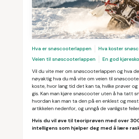
Hva er snøscooterlappen
Hva koster snøs
Veien til snøscooterlappen
En god kjøresko
Vil du vite mer om snøscooterlappen og hva den
nøyaktig hva du må vite om veien til snøscoote
koste, hvor lang tid det kan ta, hvilke prøver 
gis. Kan man kjøre snøscooter uten å ha tatt s
hvordan kan man ta den på en enklest og mest 
artikkelen nedenfor, og unngå de vanligste feile
Hvis du vil øve til teoriprøven med over 30
intelligens som hjelper deg med å lære rask