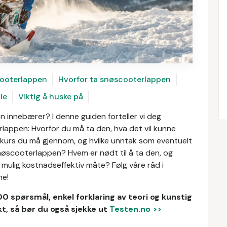
cooterlappen
Hvorfor ta snøscooterlappen
le
Viktig å huske på
 innebærer? I denne guiden forteller vi deg
rlappen: Hvorfor du må ta den, hva det vil kunne
og kurs du må gjennom, og hvilke unntak som eventuelt
nøscooterlappen? Hvem er nødt til å ta den, og
mulig kostnadseffektiv måte? Følg våre råd i
ne!
00 spørsmål, enkel forklaring av teori og kunstig
t, så bør du også sjekke ut
Testen.no >>