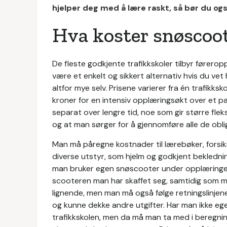
hjelper deg med å lære raskt, så bør du og
Hva koster snøscoo
De fleste godkjente trafikkskoler tilbyr førero
være et enkelt og sikkert alternativ hvis du vet
altfor mye selv. Prisene varierer fra én trafikks
kroner for en intensiv opplæringsøkt over et p
separat over lengre tid, noe som gir større fleksi
og at man sørger for å gjennomføre alle de obli
Man må påregne kostnader til lærebøker, forsikr
diverse utstyr, som hjelm og godkjent beklednin
man bruker egen snøscooter under opplæringen. 
scooteren man har skaffet seg, samtidig som man 
lignende, men man må også følge retningslinjene
og kunne dekke andre utgifter. Har man ikke eg
trafikkskolen, men da må man ta med i beregnin