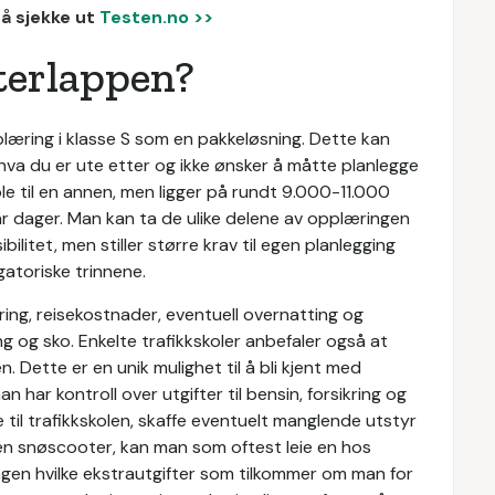
så sjekke ut
Testen.no >>
terlappen?
pplæring i klasse S som en pakkeløsning. Dette kan
 hva du er ute etter og ikke ønsker å måtte planlegge
kole til en annen, men ligger på rundt 9.000-11.000
ar dager. Man kan ta de ulike delene av opplæringen
bilitet, men stiller større krav til egen planlegging
gatoriske trinnene.
ing, reisekostnader, eventuell overnatting og
g og sko. Enkelte trafikkskoler anbefaler også at
Dette er en unik mulighet til å bli kjent med
har kontroll over utgifter til bensin, forsikring og
 til trafikkskolen, skaffe eventuelt manglende utstyr
en snøscooter, kan man som oftest leie en hos
gen hvilke ekstrautgifter som tilkommer om man for